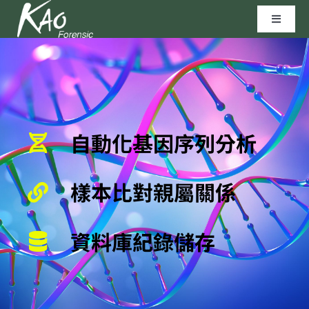
Skip
Toggle
to
Navigat
content
區塊鏈技術
資安實驗室
自動化基因序列分析
聯繫我們
樣本比對親屬關係
高田科技©
資料庫紀錄儲存