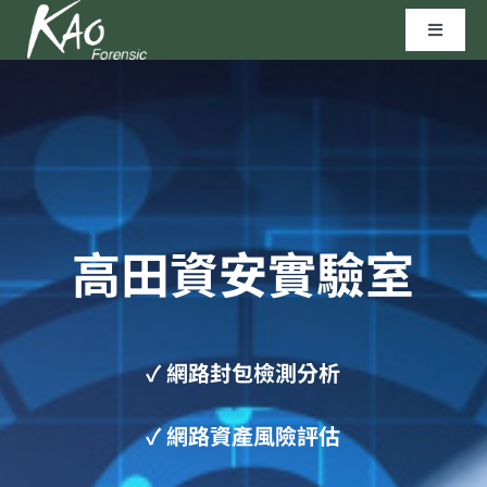
Skip
Toggle
to
Navigat
content
區塊鏈技術
資安實驗室
聯繫我們
高田資安實驗室
高田科技©
✓ 網路封包檢測分析
✓
網路資產風險評估