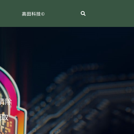
高田科技©
清除
竊取