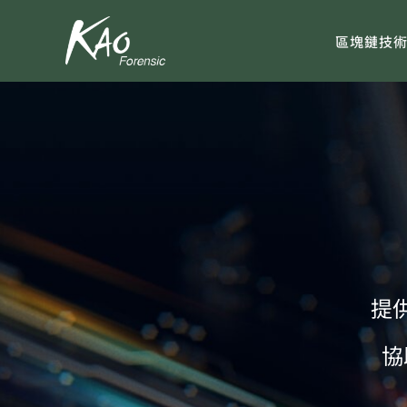
Skip
to
區塊鏈技
content
提
協