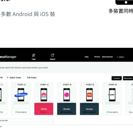
多裝置同
ndroid 與 iOS 裝
。