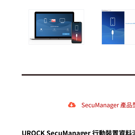
SecuManager 產
UROCK SecuManager 行動裝置資