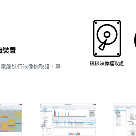
鑑識裝置
磁碟映像檔取證
入電腦進行映像檔取證，專