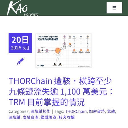
Skip
Toggle
to
Navigat
content
區塊鏈技術
20日
資安實驗室
2026 5月
聯繫我們
THORChain 遭駭，橫跨至少
高田科技©
九條鏈流失逾 1,100 萬美元：
TRM 目前掌握的情況
Categories:
區塊鏈技術
|
Tags:
THORChain
,
加密貨幣
,
北韓
,
區塊鏈
,
虛擬資產
,
鑑識調查
,
駭客攻擊