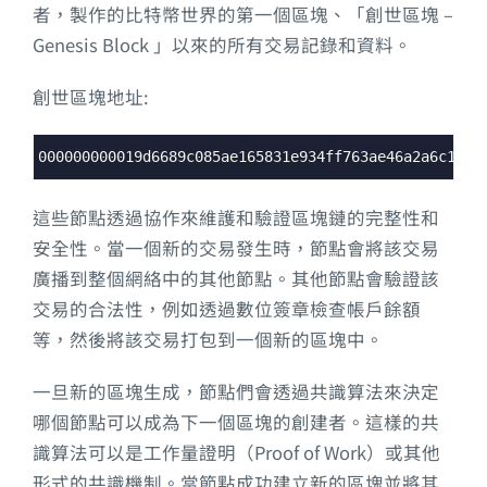
者，製作的比特幣世界的第一個區塊
、「創世區塊 –
Genesis Block 」以來的所有交易記錄和資料。
創世區塊地址:
Syntax
000000000019d6689c085ae165831e934ff763ae46a2a6c172b
Highlighter
這些節點透過協作來維護和驗證區塊鏈的完整性和
安全性。當一個新的交易發生時，節點會將該交易
廣播到整個網絡中的其他節點。其他節點會驗證該
交易的合法性，例如透過數位簽章檢查帳戶餘額
等，然後將該交易打包到一個新的區塊中。
一旦新的區塊生成，節點們會透過共識算法來決定
哪個節點可以成為下一個區塊的創建者。這樣的共
識算法可以是工作量證明（Proof of Work）或其他
形式的共識機制。當節點成功建立新的區塊並將其