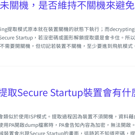
未關機，是否維持不關機來避免Secur
pting提取模式原本就在裝置關機的狀態下執行；而decrypting
若有Secure Startup，若沒密碼或圖形解鎖提取還是會卡
是不需要開關機，但切記若裝置不關機，至少要進到飛航模式
提取Secure Startup裝置會有
，結果會類似於使用ISP模式。提取過程因為裝置不須開機，資料藉由
PA開啟dump檔案時，PA會告知內容為加密，無法開啟。 若
時候裝置會出現Secure Startup的畫面，這時若不知道密碼