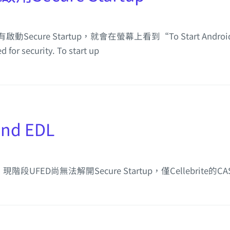
 Startup，就會在螢幕上看到“To Start Android, draw 
for security. To start up
and EDL
現階段UFED尚無法解開Secure Startup，僅Cellebrite的