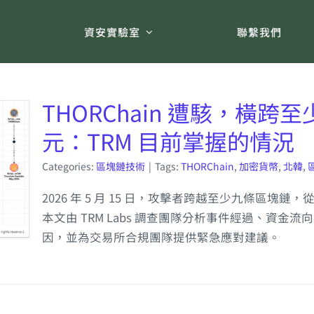
術
資安實驗室
聯繫我們
THORChain 遭駭，橫跨至
元：TRM 目前掌握的情況
Categories:
區塊鏈技術
|
Tags:
THORChain
,
加密貨幣
,
北韓
,
2026 年 5 月 15 日，攻擊者跨越至少九條區塊鏈，從 
本文由 TRM Labs 調查團隊分析事件經過、資金流向
因，並為交易所合規團隊提供緊急應對建議。