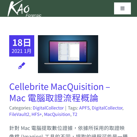
Skip
Toggle
to
Navigat
content
區塊鏈技術
18日
資安實驗室
2021 1月
聯繫我們
Cellebrite MacQuisition –
高田科技©
Mac 電腦取證流程概論
Categories:
DigitalCollector
|
Tags:
APFS
,
DigitalCollector
,
FileVault2
,
HFS+
,
MacQuisition
,
T2
針對 Mac 電腦提取數位證據，依據所採用的取證映
像檔 (Imaging) 工具的不同，提取的過程可能是一種