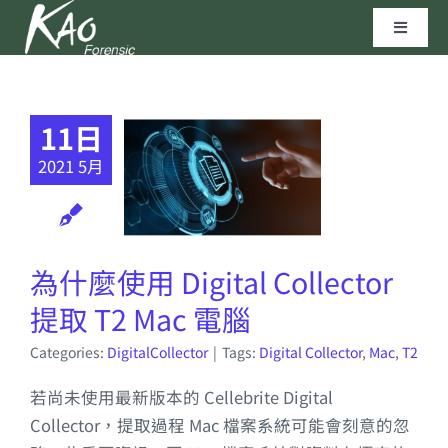
Skip
Toggle
to
Navigat
content
區塊鏈技術
11日
資安實驗室
2021 5月
聯繫我們
為什麼使用 Digital Collector
高田科技©
提取 T2 Mac 電腦
Categories:
DigitalCollector
|
Tags:
Digital Collector
,
Mac
,
T2
若尚未使用最新版本的 Cellebrite Digital
Collector，提取過程 Mac 檔案系統可能會刻意的忽