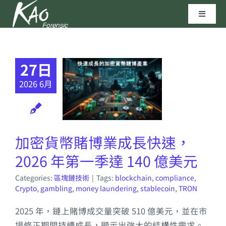
Skip
Toggle
to
Navigat
content
區塊鏈技術
27日
資安實驗室
2026 6月
聯繫我們
加密貨幣賭博業成長快速，
高田科技©
2026 年第一季達 140 億美元
Categories:
區塊鏈技術
|
Tags:
blockchain
,
compliance
,
Crypto
,
gambling
,
money laundering
,
stablecoin
,
TRON
2025 年，鏈上賭博成交量突破 510 億美元，並在市
場修正期間持續成長，顯示出強大的結構性需求。