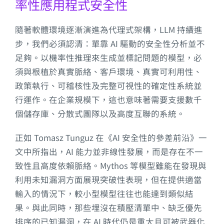
率性應用程式安全性
隨著軟體環境逐漸演進為代理式架構，LLM 持續進
步，我們必須認清：單靠 AI 驅動的安全性分析並不
足夠。以機率性推理來生成並標記問題的模型，必
須與根植於真實脈絡、客戶環境、真實可利用性、
政策執行、可稽核性及完整可視性的確定性系統並
行運作。在企業規模下，這也意味著需要支援數千
個儲存庫、分散式團隊以及高度互聯的系統。
正如 Tomasz Tunguz 在《AI 安全性的參差前沿》一
文中所指出，AI 能力並非線性發展，而是存在不一
致性且高度依賴脈絡。Mythos 等模型雖能在發現與
利用未知漏洞方面展現突破性表現，但在提供適當
輸入的情況下，較小型模型往往也能達到類似結
果。與此同時，那些埋沒在積壓清單中、缺乏優先
排序的已知漏洞，在 AI 時代仍是重大且可被武器化