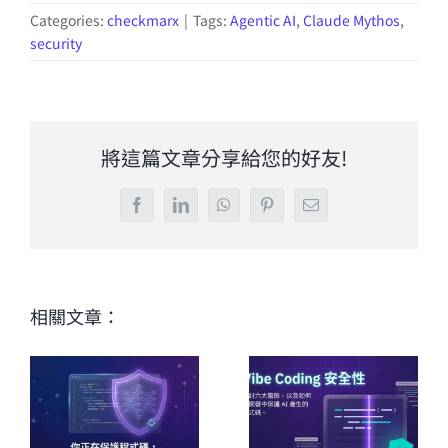
Categories:
checkmarx
|
Tags:
Agentic AI
,
Claude Mythos
,
security
將這篇文章分享給您的好友!
Facebook
LinkedIn
WhatsApp
Pinterest
Email:
相關文章：