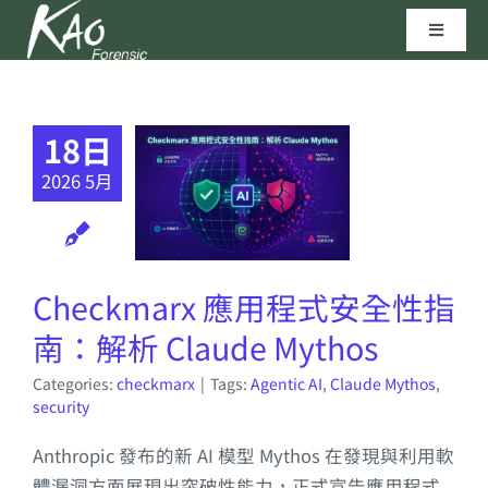
Skip
Toggle
to
Navigat
content
區塊鏈技術
18日
資安實驗室
2026 5月
聯繫我們
Checkmarx 應用程式安全性指
高田科技©
南：解析 Claude Mythos
Categories:
checkmarx
|
Tags:
Agentic AI
,
Claude Mythos
,
security
Anthropic 發布的新 AI 模型 Mythos 在發現與利用軟
體漏洞方面展現出突破性能力，正式宣告應用程式