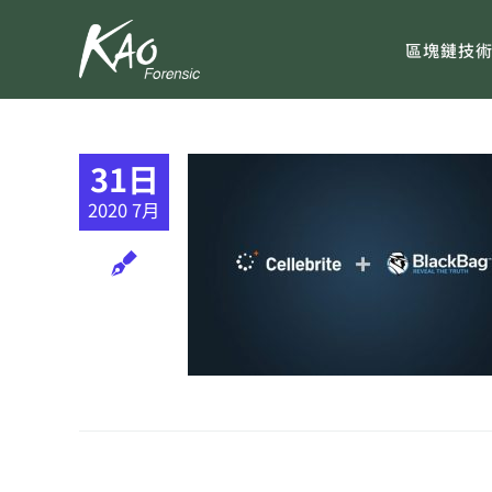
Skip
to
區塊鏈技
content
31日
2020 7月