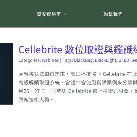
術
資安實驗室
聯繫我們
Cellebrite 數位取證與
Categories:
webinar
|
Tags:
BlackBag
,
BlackLight
,
UFED
,
we
因應各執法單位需求，高田科技協同 Cellebrit
高級解鎖取證系統，會議中會使用實際案例來分享與
月26、27 日一同參與 Cellebrite 線上技術研討
原廠技術人員。