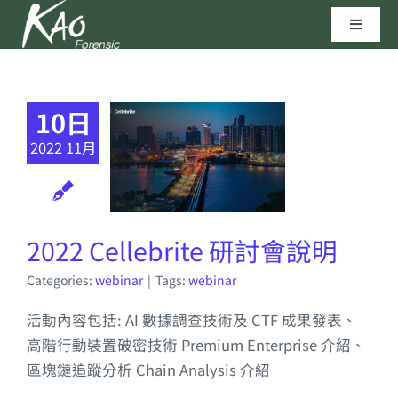
Skip
Toggle
to
Navigat
content
區塊鏈技術
10日
資安實驗室
2022 11月
聯繫我們
2022 Cellebrite 研討會說明
高田科技©
Categories:
webinar
|
Tags:
webinar
活動內容包括: AI 數據調查技術及 CTF 成果發表、
高階行動裝置破密技術 Premium Enterprise 介紹、
區塊鏈追蹤分析 Chain Analysis 介紹