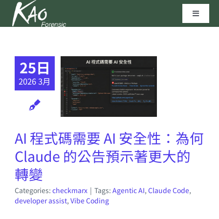
Skip
Toggle
to
Navigat
content
區塊鏈技術
25日
資安實驗室
2026 3月
聯繫我們
AI 程式碼需要 AI 安全性：為何
高田科技©
Claude 的公告預示著更大的
轉變
Categories:
checkmarx
|
Tags:
Agentic AI
,
Claude Code
,
developer assist
,
Vibe Coding