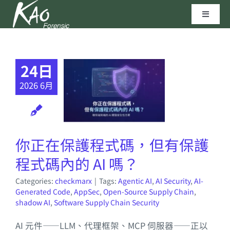
Skip
Toggle
to
Navigat
content
區塊鏈技術
24日
資安實驗室
2026 6月
聯繫我們
你正在保護程式碼，但有保護
高田科技©
程式碼內的 AI 嗎？
Categories:
checkmarx
|
Tags:
Agentic AI
,
AI Security
,
AI-
Generated Code
,
AppSec
,
Open-Source Supply Chain
,
shadow AI
,
Software Supply Chain Security
AI 元件——LLM、代理框架、MCP 伺服器——正以