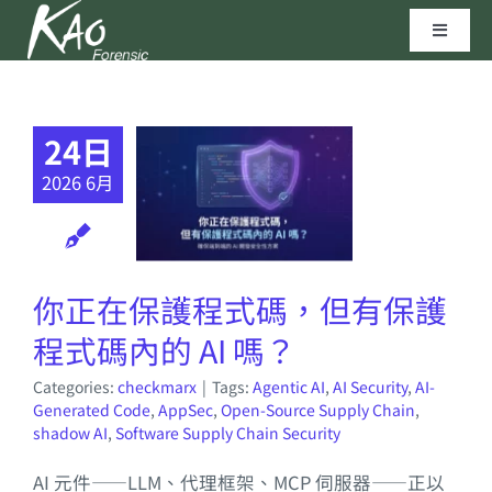
Skip
Toggle
to
Navigat
content
區塊鏈技術
24日
資安實驗室
2026 6月
聯繫我們
你正在保護程式碼，但有保護
高田科技©
程式碼內的 AI 嗎？
Categories:
checkmarx
|
Tags:
Agentic AI
,
AI Security
,
AI-
Generated Code
,
AppSec
,
Open-Source Supply Chain
,
shadow AI
,
Software Supply Chain Security
AI 元件——LLM、代理框架、MCP 伺服器——正以