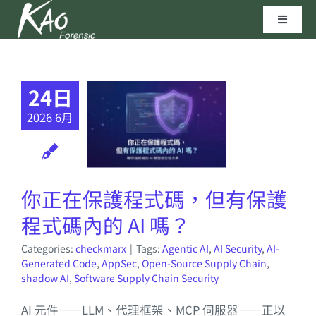
Skip
Toggle
to
Navigat
content
區塊鏈技術
24日
資安實驗室
2026 6月
聯繫我們
你正在保護程式碼，但有保護
高田科技©
程式碼內的 AI 嗎？
Categories:
checkmarx
|
Tags:
Agentic AI
,
AI Security
,
AI-
Generated Code
,
AppSec
,
Open-Source Supply Chain
,
shadow AI
,
Software Supply Chain Security
AI 元件——LLM、代理框架、MCP 伺服器——正以